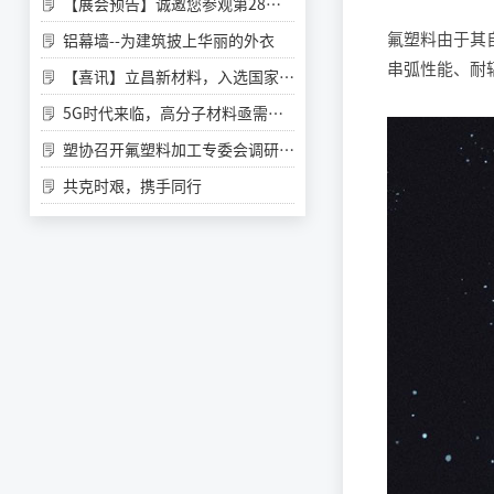
【展会预告】诚邀您参观第28届铝门窗幕墙新产品博览会
氟塑料由于其
铝幕墙--为建筑披上华丽的外衣
串弧性能、耐
【喜讯】立昌新材料，入选国家级第三批专精特新“小巨人”企业
5G时代来临，高分子材料亟需更新换代，低介电材料如何选？
塑协召开氟塑料加工专委会调研座谈会
共克时艰，携手同行