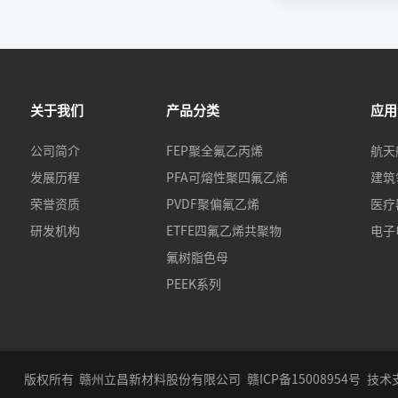
关于我们
产品分类
应用
公司简介
FEP聚全氟乙丙烯
航天
发展历程
PFA可熔性聚四氟乙烯
建筑
荣誉资质
PVDF聚偏氟乙烯
医疗
研发机构
ETFE四氟乙烯共聚物
电子
氟树脂色母
PEEK系列
版权所有 赣州立昌新材料股份有限公司
赣ICP备15008954号
技术