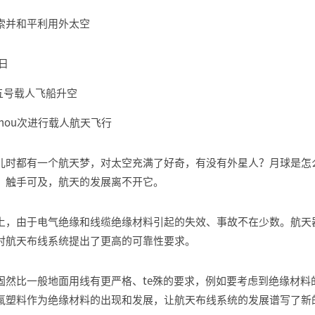
索并和平利用外太空
5日
舟五号载人飞船升空
国shou次进行载人航天飞行
儿时都有一个航天梦，对太空充满了好奇，有没有外星人？月球是怎
，触手可及，航天的发展离不开它。
上，由于电气绝缘和线缆绝缘材料引起的失效、事故不在少数。航天器
对航天布线系统提出了更高的可靠性要求。
固然比一般地面用线有更严格、te殊的要求，例如要考虑到绝缘材
氟塑料作为绝缘材料的出现和发展，让航天布线系统的发展谱写了新