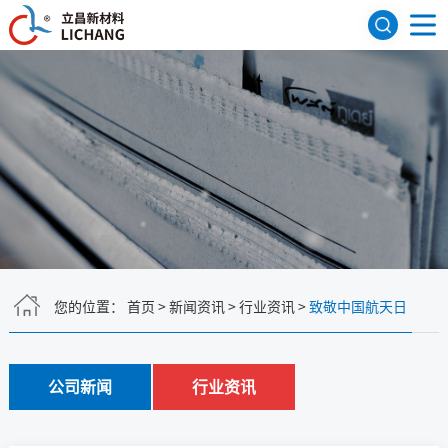
网站首页
关于我们
公司简介
发展历程
荣誉资质
研发机构
产品展示
FEP聚全氟乙丙烯
PFA可熔性聚四氟乙烯
PVDF聚偏氟乙烯
ETFE四氟乙烯共聚物
氟树脂色母
PEEK系列
应用领域
航天航空
建筑领域
医疗器械
电子电气
新闻资讯
您的位置：
首页
>
新闻资讯
>
行业资讯
>
致敬中国航天日
行业资讯
公司新闻
联系我们
公司新闻
行业资讯
English