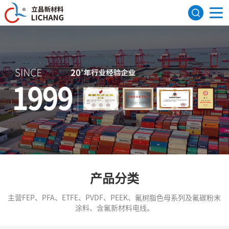
网站首页
关于我们
公司简介
发展历程
荣誉资质
研发机构
产品展示
FEP聚全氟乙丙烯
PFA可熔性聚四氟乙烯
PVDF聚偏氟乙烯
ETFE四氟乙烯共聚物
氟树脂色母
PEEK系列
应用领域
航天航空
建筑领域
医疗器械
电子电气
新闻资讯
行业资讯
公司新闻
产品分类
联系我们
主营FEP、PFA、ETFE、PVDF、PEEK、氟树脂色母系列及氟碳粉末
English
涂料、含氟新材料电线。